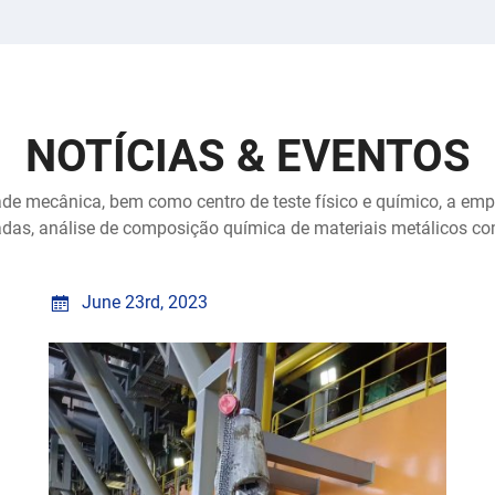
automático de
engenheiros s
revestimento de
fábricas pass
Qualidade IS
de propriedad
A paixão torna
e químicos, a 
a alcançar o 
NOTÍCIAS & EVENTOS
teste de traçã
Sério - Indust
composição qu
Nossas promess
e mecânica, bem como centro de teste físico e químico, a empr
alumínio, cobr
Qualidade - P
das, análise de composição química de materiais metálicos como
microestrutura
demandas. Nós
defeitos ultra
de Cabo de Aç
Elevação na Ch
June 23rd, 2023
primeira class