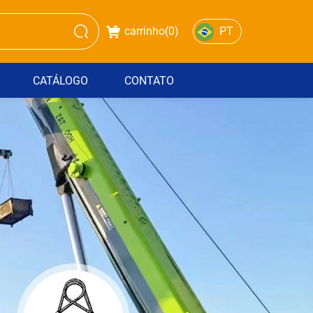
carrinho(
0
)
PT
CATÁLOGO
CONTATO