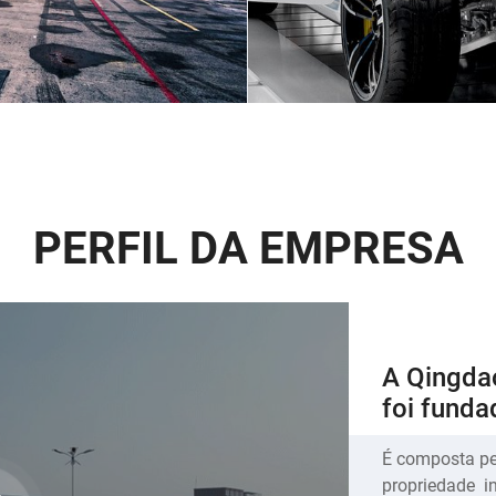
PERFIL DA EMPRESA
A Qingdao
RTO MRÍTIMO
AUTOMÓVE
foi fund
É composta pel
propriedade int