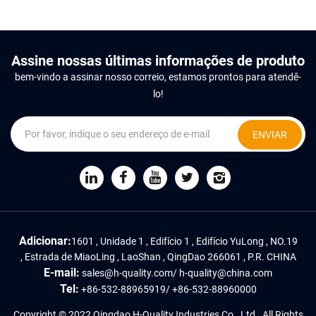
Assine nossas últimas informações de produto
bem-vindo a assinar nosso correio, estamos prontos para atendê-
lo!
ENVIAR
Adicionar:
1601 , Unidade 1 , Edifício 1 , Edifício YuLong , NO.19
, Estrada de MiaoLing , LaoShan , QingDao 266061 , P.R. CHINA
E-mail:
sales@h-quality.com
/
h-quality@china.com
Tel:
+86-532-88965919
/
+86-532-88960000
Copyright © 2022 Qingdao H-Quality Industries Co., Ltd., All Rights