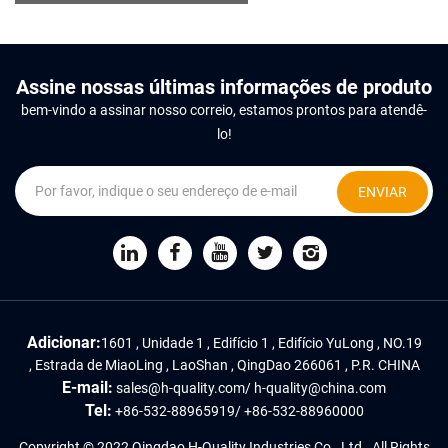
Assine nossas últimas informações de produto
bem-vindo a assinar nosso correio, estamos prontos para atendê-
lo!
ENVIAR
Adicionar:
1601 , Unidade 1 , Edifício 1 , Edifício YuLong , NO.19
, Estrada de MiaoLing , LaoShan , QingDao 266061 , P.R. CHINA
E-mail:
sales@h-quality.com
/
h-quality@china.com
Tel:
+86-532-88965919
/
+86-532-88960000
Copyright © 2022 Qingdao H-Quality Industries Co., Ltd., All Rights