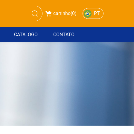
carrinho(
0
)
PT
CATÁLOGO
CONTATO