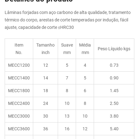
Lâminas forjadas com aço carbono de alta qualidade, tratamento
térmico do corpo, arestas de corte temperadas por indução, fácil
ajuste, capacidade de corte ≤HRC30
Item
Tamanho
Suave
Média
Peso Líquido kgs
No.
inch
mm
mm
MECC1200
12
5
4
0.73
MECC1400
14
7
5
0.90
MECC1800
18
8
6
1.45
MECC2400
24
10
8
2.50
MECC3000
30
13
10
3.80
MECC3600
36
16
12
5.40