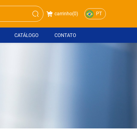
carrinho(
0
)
PT
CATÁLOGO
CONTATO