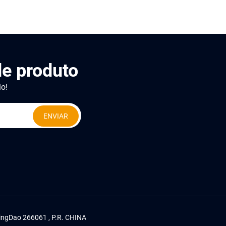
e produto
lo!
ENVIAR
 QingDao 266061 , P.R. CHINA