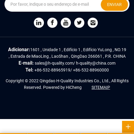
ENVIAR
Adicionar:
1601 , Unidade 1 , Edifício 1 , Edifício YuLong , NO.19
, Estrada de MiaoLing , LaoShan , QingDao 266061 , P.R. CHINA
E-mail:
sales@h-quality.com
/
h-quality@china.com
Tel:
+86-532-88965919
/
+86-532-88960000
Copyright © 2022 Qingdao H-Quality Industries Co., Ltd., All Rights
Reserved.
Powered by HiCheng
SITEMAIP