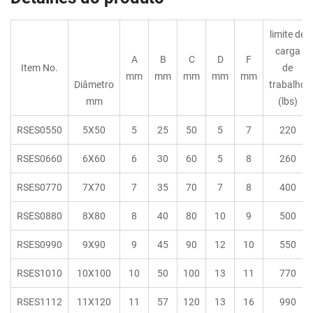
limite de
carga
A
B
C
D
F
Item No.
de
mm
mm
mm
mm
mm
Diâmetro
trabalho
mm
(lbs)
RSES0550
5X50
5
25
50
5
7
220
RSES0660
6X60
6
30
60
5
8
260
RSES0770
7X70
7
35
70
7
8
400
RSES0880
8X80
8
40
80
10
9
500
RSES0990
9X90
9
45
90
12
10
550
RSES1010
10X100
10
50
100
13
11
770
RSES1112
11X120
11
57
120
13
16
990