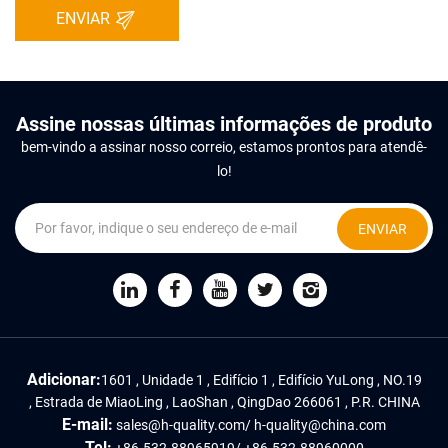
ENVIAR
Assine nossas últimas informações de produto
bem-vindo a assinar nosso correio, estamos prontos para atendê-
lo!
ENVIAR
Adicionar:
1601 , Unidade 1 , Edifício 1 , Edifício YuLong , NO.19
, Estrada de MiaoLing , LaoShan , QingDao 266061 , P.R. CHINA
E-mail:
sales@h-quality.com
/
h-quality@china.com
Tel:
+86-532-88965919
/
+86-532-88960000