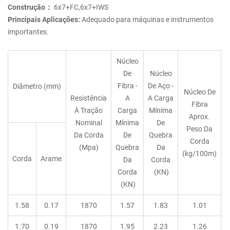
Construção：
6x7+FC,6x7+IWS
Principais Aplicações:
Adequado para máquinas e instrumentos
importantes.
Núcleo
De
Núcleo
Fibra -
De Aço -
Diâmetro (mm)
Núcleo De
Resistência
A
A Carga
Fibra
À Tração
Carga
Mínima
A
Aprox.
Nominal
Mínima
De
Peso Da
Da Corda
De
Quebra
Corda
(Mpa)
Quebra
Da
(
(kg/100m)
Corda
Arame
Da
Corda
Corda
(KN)
(KN)
1.58
0.17
1870
1.57
1.83
1.01
1.70
0.19
1870
1.95
2.23
1.26