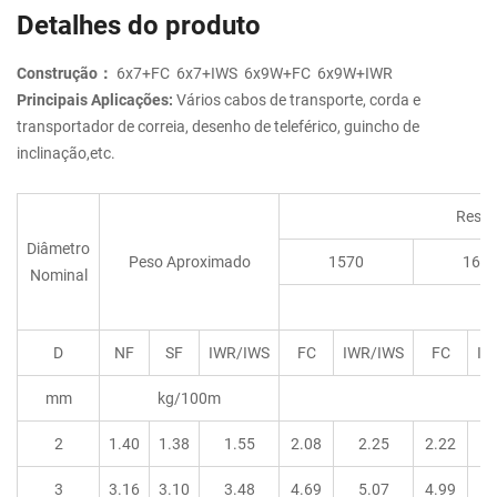
Detalhes do produto
Construção：
6x7+FC 6x7+IWS 6x9W+FC 6x9W+IWR
Principais Aplicações:
Vários cabos de transporte, corda e
transportador de correia, desenho de teleférico, guincho de
inclinação,etc.
Resis
Diâmetro
Peso Aproximado
1570
167
Nominal
D
NF
SF
IWR/IWS
FC
IWR/IWS
FC
IW
mm
kg/100m
2
1.40
1.38
1.55
2.08
2.25
2.22
3
3.16
3.10
3.48
4.69
5.07
4.99