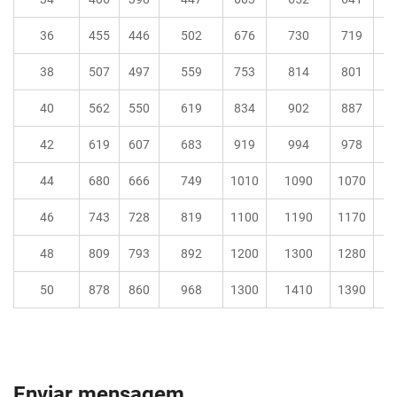
36
455
446
502
676
730
719
38
507
497
559
753
814
801
40
562
550
619
834
902
887
42
619
607
683
919
994
978
44
680
666
749
1010
1090
1070
46
743
728
819
1100
1190
1170
48
809
793
892
1200
1300
1280
50
878
860
968
1300
1410
1390
Enviar mensagem