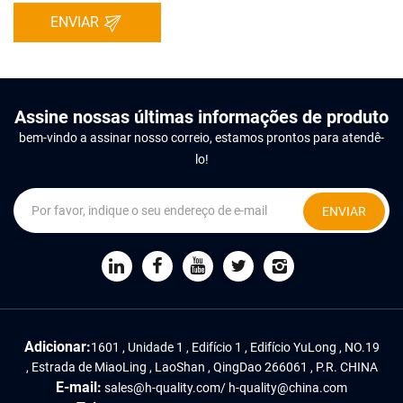
ENVIAR
Assine nossas últimas informações de produto
bem-vindo a assinar nosso correio, estamos prontos para atendê-
lo!
ENVIAR
Adicionar:
1601 , Unidade 1 , Edifício 1 , Edifício YuLong , NO.19
, Estrada de MiaoLing , LaoShan , QingDao 266061 , P.R. CHINA
E-mail:
sales@h-quality.com
/
h-quality@china.com