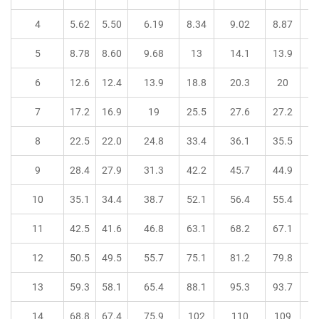
4
5.62
5.50
6.19
8.34
9.02
8.87
5
8.78
8.60
9.68
13
14.1
13.9
6
12.6
12.4
13.9
18.8
20.3
20
7
17.2
16.9
19
25.5
27.6
27.2
8
22.5
22.0
24.8
33.4
36.1
35.5
9
28.4
27.9
31.3
42.2
45.7
44.9
10
35.1
34.4
38.7
52.1
56.4
55.4
11
42.5
41.6
46.8
63.1
68.2
67.1
12
50.5
49.5
55.7
75.1
81.2
79.8
13
59.3
58.1
65.4
88.1
95.3
93.7
14
68.8
67.4
75.9
102
110
109