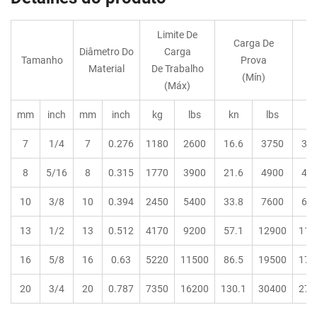
Limite De
Carga De
C
Diâmetro Do
Carga
Tamanho
Prova
Material
De Trabalho
(Mín)
(Máx)
mm
inch
mm
inch
kg
lbs
kn
lbs
kn
7
1/4
7
0.276
1180
2600
16.6
3750
33.
8
5/16
8
0.315
1770
3900
21.6
4900
43.
10
3/8
10
0.394
2450
5400
33.8
7600
67.
13
1/2
13
0.512
4170
9200
57.1
12900
114
16
5/8
16
0.63
5220
11500
86.5
19500
172
20
3/4
20
0.787
7350
16200
130.1
30400
270