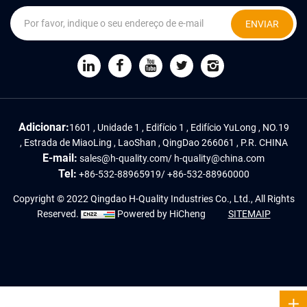
ENVIAR
Adicionar:
1601 , Unidade 1 , Edifício 1 , Edifício YuLong , NO.19
, Estrada de MiaoLing , LaoShan , QingDao 266061 , P.R. CHINA
E-mail:
sales@h-quality.com
/
h-quality@china.com
Tel:
+86-532-88965919
/
+86-532-88960000
Copyright © 2022 Qingdao H-Quality Industries Co., Ltd., All Rights
Reserved.
Powered by HiCheng
SITEMAIP