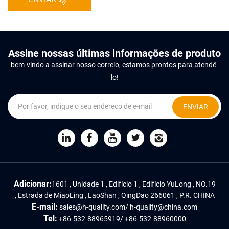
Assine nossas últimas informações de produto
bem-vindo a assinar nosso correio, estamos prontos para atendê-
lo!
ENVIAR
Adicionar:
1601 , Unidade 1 , Edifício 1 , Edifício YuLong , NO.19
, Estrada de MiaoLing , LaoShan , QingDao 266061 , P.R. CHINA
E-mail:
sales@h-quality.com
/
h-quality@china.com
Tel:
+86-532-88965919
/
+86-532-88960000