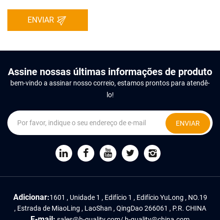
ENVIAR
Assine nossas últimas informações de produto
bem-vindo a assinar nosso correio, estamos prontos para atendê-
lo!
ENVIAR
Adicionar:
1601 , Unidade 1 , Edifício 1 , Edifício YuLong , NO.19
, Estrada de MiaoLing , LaoShan , QingDao 266061 , P.R. CHINA
E-mail:
sales@h-quality.com
/
h-quality@china.com