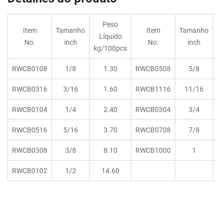
Peso
Item
Tamanho
Item
Tamanho
Líquido
No.
inch
No.
inch
kg/100pcs
k
RWCB0108
1/8
1.30
RWCB0508
5/8
RWCB0316
3/16
1.60
RWCB1116
11/16
RWCB0104
1/4
2.40
RWCB0304
3/4
RWCB0516
5/16
3.70
RWCB0708
7/8
RWCB0308
3/8
8.10
RWCB1000
1
RWCB0102
1/2
14.60