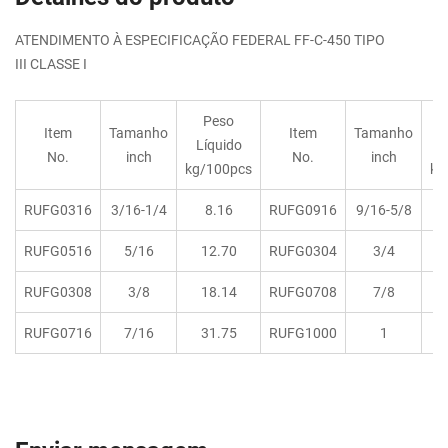
ATENDIMENTO À ESPECIFICAÇÃO FEDERAL FF-C-450 TIPO
III CLASSE I
Peso
Item
Tamanho
Item
Tamanho
Líquido
L
No.
inch
No.
inch
kg/100pcs
kg
RUFG0316
3/16-1/4
8.16
RUFG0916
9/16-5/8
RUFG0516
5/16
12.70
RUFG0304
3/4
RUFG0308
3/8
18.14
RUFG0708
7/8
RUFG0716
7/16
31.75
RUFG1000
1