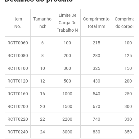
Limite De
Item
Tamanho
Comprimento
Compriment
Carga De
No.
inch
total mm
do corpo m
Trabalho N
RCTT0060
6
100
215
100
RCTT0080
8
200
280
125
RCTT0100
10
300
325
150
RCTT0120
12
500
430
200
RCTT0160
16
1000
540
250
RCTT0200
20
1500
670
300
RCTT0220
22
2200
740
330
RCTT0240
24
3000
830
350