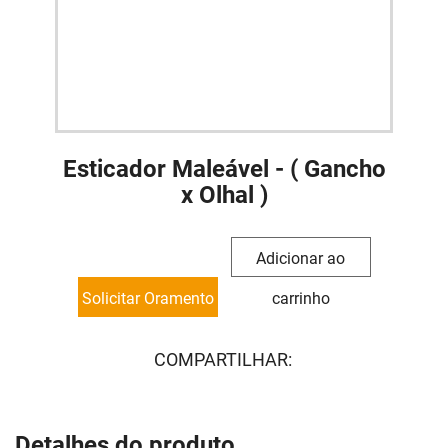
Esticador Maleável - ( Gancho
x Olhal )
Adicionar ao
Solicitar Oramento
carrinho
COMPARTILHAR:
Detalhes do produto