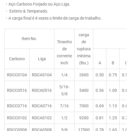
・Aço Carbono Forjado ou Aço Liga.
・ Extinto & Temperado.
・A carga final é 4 vezes o limite de carga de trabalho.
carga
Item No.
Tmanho
de
de
ruptura
corrente
mínima
Carbono
Liga
inch
(lbs.)
A
B
C
RDCC0104
RDCA0104
1/4
2600
0.50
0.75
0.50
5/16-
RDCC0516
RDCA0516
5400
0.56
1.00
0.63
3/8
RDCC0716
RDCA0716
7/16
7000
0.69
1.13
0.69
RDCC0102
RDCA0102
1/2
9200
0.81
1.25
0.75
RDCC0508
RDCA0508
5/8
17500
0.78
1.63
1.00