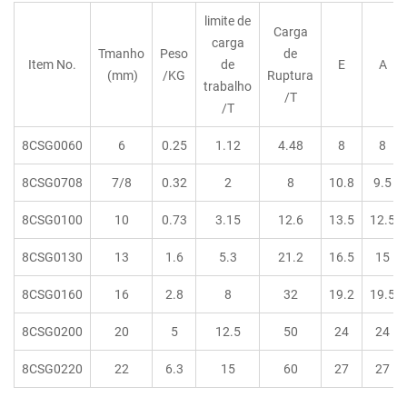
limite de
Carga
carga
Tmanho
Peso
de
Item No.
de
E
A
(mm)
/KG
Ruptura
trabalho
/T
/T
8CSG0060
6
0.25
1.12
4.48
8
8
8CSG0708
7/8
0.32
2
8
10.8
9.5
8CSG0100
10
0.73
3.15
12.6
13.5
12.5
8CSG0130
13
1.6
5.3
21.2
16.5
15
8CSG0160
16
2.8
8
32
19.2
19.5
8CSG0200
20
5
12.5
50
24
24
8CSG0220
22
6.3
15
60
27
27