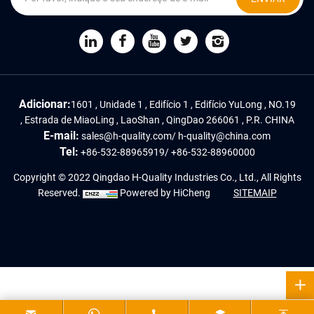
Adicionar:
1601 , Unidade 1 , Edifício 1 , Edifício YuLong , NO.19
, Estrada de MiaoLing , LaoShan , QingDao 266061 , P.R. CHINA
E-mail:
sales@h-quality.com
/
h-quality@china.com
Tel:
+86-532-88965919
/
+86-532-88960000
Copyright © 2022 Qingdao H-Quality Industries Co., Ltd., All Rights
Reserved.
Powered by HiCheng
SITEMAIP