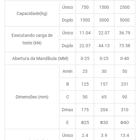
Único
750
1500
2500
Capacidade(kg)
Duplo
1500
3000
5000
Único
11.04
22.07
36.79
Executando carga de
teste (kN)
Duplo
22.07
44.13
73.58
Abertura da Mandíbula (MM)
0-25
0-25
0-40
Amin
25
30
50
B
125
157
231
Dimensões (mm)
C
50
65
90
Dmax
175
204
310
E
Φ25
Φ30
Φ4O
Único
2.4
3.9
13.4