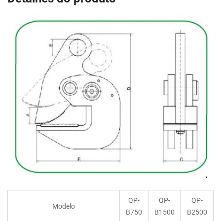
QP-
QP-
QP-
Modelo
B750
B1500
B2500