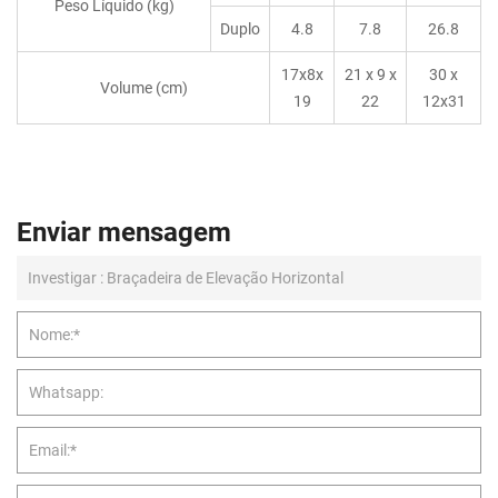
Peso Líquido (kg)
Duplo
4.8
7.8
26.8
17x8x
21 x 9 x
30 x
Volume (cm)
19
22
12x31
Enviar mensagem