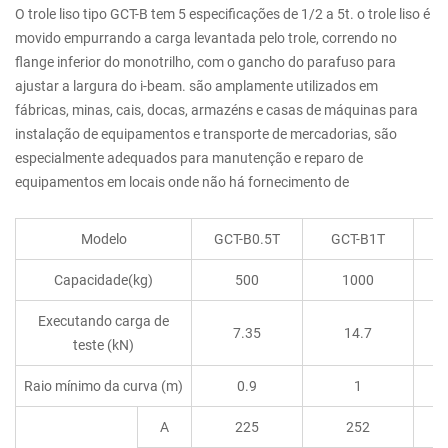
O trole liso tipo GCT-B tem 5 especificações de 1/2 a 5t. o trole liso é
movido empurrando a carga levantada pelo trole, correndo no
flange inferior do monotrilho, com o gancho do parafuso para
ajustar a largura do i-beam. são amplamente utilizados em
fábricas, minas, cais, docas, armazéns e casas de máquinas para
instalação de equipamentos e transporte de mercadorias, são
especialmente adequados para manutenção e reparo de
equipamentos em locais onde não há fornecimento de
Modelo
GCT-B0.5T
GCT-B1T
G
Capacidade(kg)
500
1000
Executando carga de
7.35
14.7
teste (kN)
Raio mínimo da curva (m)
0.9
1
A
225
252