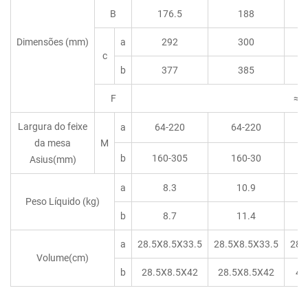
B
176.5
188
Dimensões (mm)
a
292
300
c
b
377
385
F
≈3
Largura do feixe
a
64-220
64-220
8
da mesa
M
b
160-305
160-30
1
Asius(mm)
a
8.3
10.9
Peso Líquido (kg)
b
8.7
11.4
a
28.5X8.5X33.5
28.5X8.5X33.5
28.
Volume(cm)
b
28.5X8.5X42
28.5X8.5X42
42