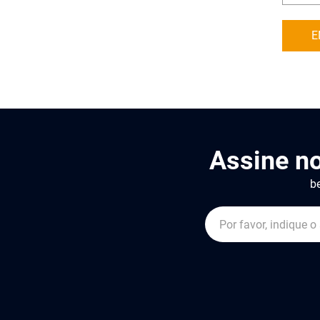
E
Assine n
be