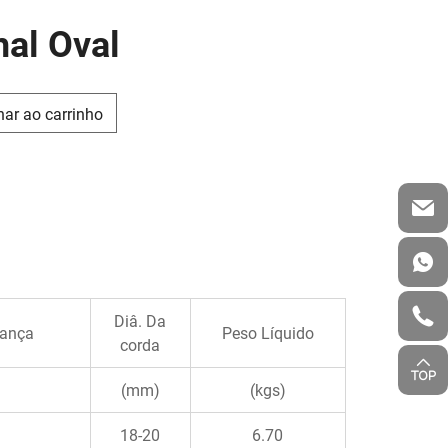
al Oval
nar ao carrinho
Diâ. Da
rança
Peso Líquido
corda
(mm)
(kgs)
18-20
6.70