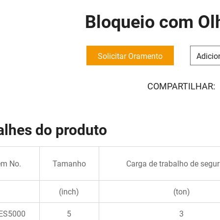
Bloqueio com Olh
Solicitar Oramento
Adicio
COMPARTILHAR:
alhes do produto
em No.
Tamanho
Carga de trabalho de segu
(inch)
(ton)
ES5000
5
3