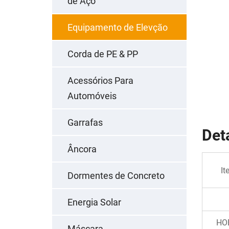
de Aço
Equipamento de Elevção
Corda de PE & PP
Acessórios Para
Automóveis
Garrafas
Det
Âncora
It
Dormentes de Concreto
Energia Solar
HO
Máscara