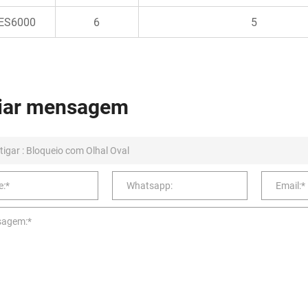
ES6000
6
5
iar mensagem