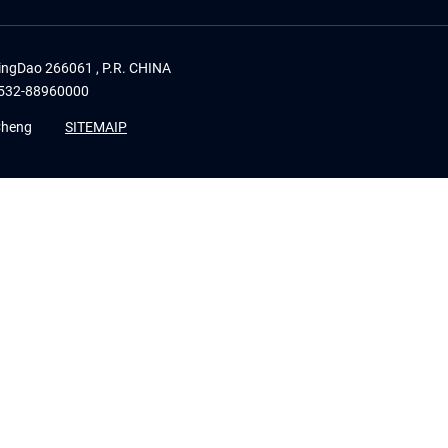
 QingDao 266061 , P.R. CHINA
532-88960000
Cheng
SITEMAIP