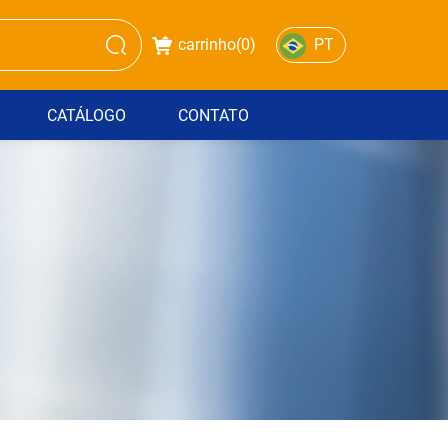
carrinho(
0
)
PT
CATÁLOGO
CONTATO