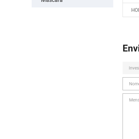
HO
Env