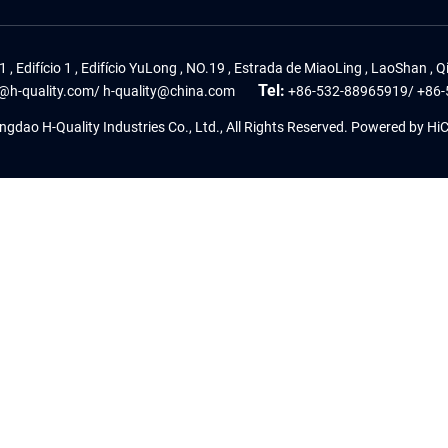
1 , Edifício 1 , Edifício YuLong , NO.19 , Estrada de MiaoLing , LaoShan ,
Tel:
@h-quality.com
/
h-quality@china.com
+86-532-88965919
/
+86-
gdao H-Quality Industries Co., Ltd., All Rights Reserved.
Powered by Hi