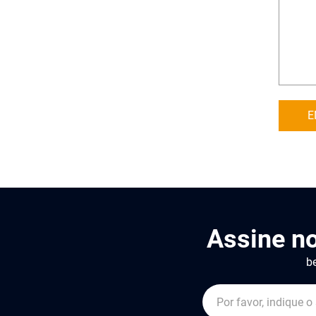
E
Assine n
be