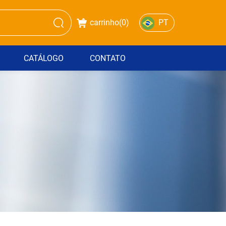
carrinho(
0
)
PT
CATÁLOGO
CONTATO