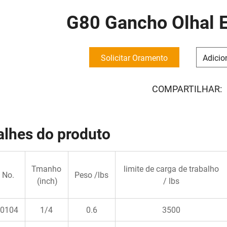
G80 Gancho Olhal 
Solicitar Oramento
Adicio
COMPARTILHAR:
alhes do produto
Tmanho
limite de carga de trabalho
 No.
Peso /lbs
(inch)
/ lbs
0104
1/4
0.6
3500