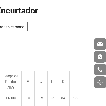
Encurtador
nar ao carrinho
Carga de
Ruptur
E
Φ
H
K
L
/lbS
14000
10
15
23
64
98