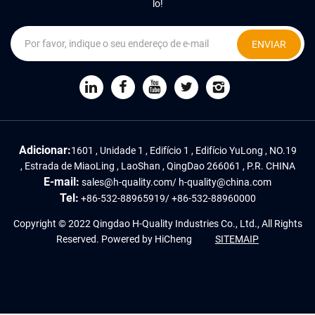
lo!
ENVIAR
Adicionar:
1601 , Unidade 1 , Edifício 1 , Edifício YuLong , NO.19
, Estrada de MiaoLing , LaoShan , QingDao 266061 , P.R. CHINA
E-mail:
sales@h-quality.com
/
h-quality@china.com
Tel:
+86-532-88965919
/
+86-532-88960000
Copyright © 2022 Qingdao H-Quality Industries Co., Ltd., All Rights
Reserved.
Powered by HiCheng
SITEMAIP