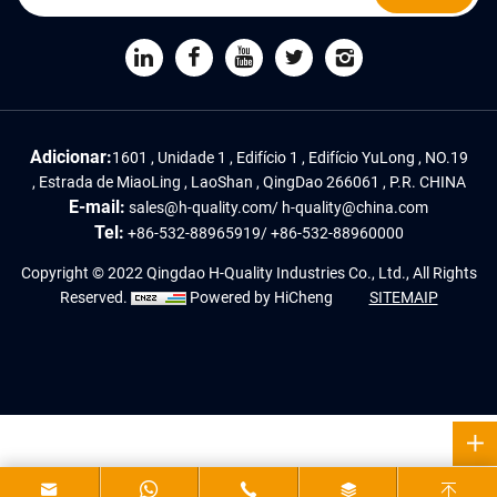
Adicionar:
1601 , Unidade 1 , Edifício 1 , Edifício YuLong , NO.19
, Estrada de MiaoLing , LaoShan , QingDao 266061 , P.R. CHINA
E-mail:
sales@h-quality.com
/
h-quality@china.com
Tel:
+86-532-88965919
/
+86-532-88960000
Copyright © 2022 Qingdao H-Quality Industries Co., Ltd., All Rights
Reserved.
Powered by HiCheng
SITEMAIP