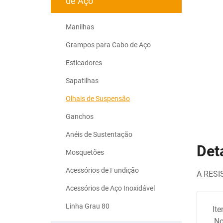
de Aço
Manilhas
Grampos para Cabo de Aço
Esticadores
Sapatilhas
Olhais de Suspensão
Ganchos
Anéis de Sustentação
Det
Mosquetões
Acessórios de Fundição
A RESI
Acessórios de Aço Inoxidável
Linha Grau 80
It
No