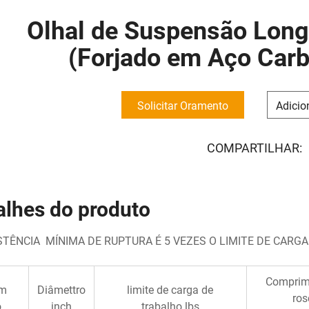
Olhal de Suspensão Long
(Forjado em Aço Ca
Solicitar Oramento
Adicio
COMPARTILHAR:
alhes do produto
STÊNCIA MÍNIMA DE RUPTURA É 5 VEZES O LIMITE DE CARG
Comprim
em
Diâmettro
limite de carga de
ros
.
inch
trabalho lbs