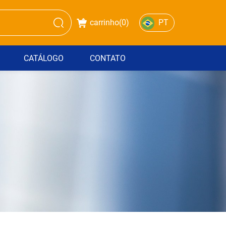
carrinho(
0
)
PT
CATÁLOGO
CONTATO