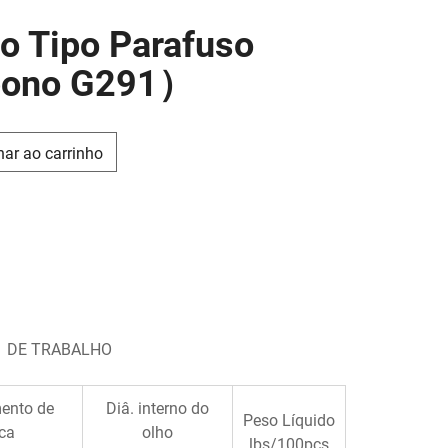
o Tipo Parafuso
rbono G291）
nar ao carrinho
A DE TRABALHO
ento de
Diâ. interno do
Peso Líquido
ca
olho
lbs/100pcs