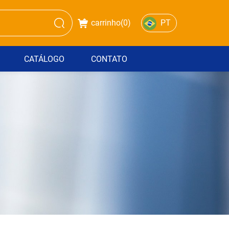
carrinho(
0
)
PT
CATÁLOGO
CONTATO