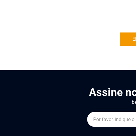
E
Assine n
be