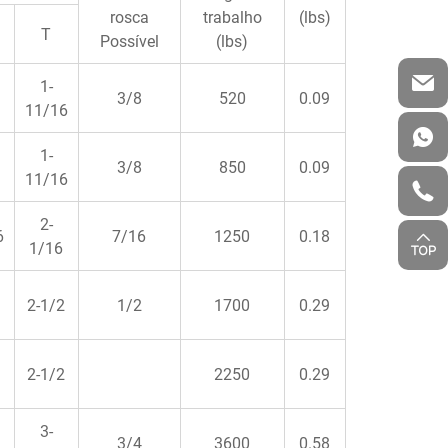
rosca
trabalho
(lbs)
T
Possível
(lbs)
1-
3/8
520
0.09
11/16
1-
3/8
850
0.09
11/16
2-
6
7/16
1250
0.18
1/16
2-1/2
1/2
1700
0.29
2-1/2
2250
0.29
3-
3/4
3600
0.58