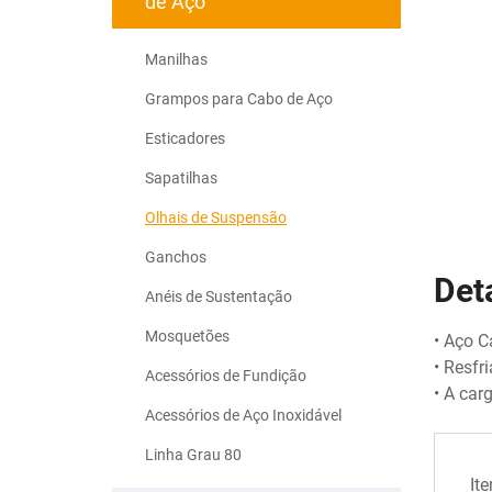
de Aço
Manilhas
Grampos para Cabo de Aço
Esticadores
Sapatilhas
Olhais de Suspensão
Ganchos
Det
Anéis de Sustentação
Mosquetões
• Aço C
• Resfr
Acessórios de Fundição
• A car
Acessórios de Aço Inoxidável
Linha Grau 80
It