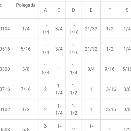
.
Polegada
A
C
D
E
F
S
1-
1-
0104
1/4
3/4
21/32
1/2
1/4
1/4
1/16
1-
1-
0516
5/16
3/4
21/32
1/2
1/4
1/4
1/16
1-
1-
0308
3/8
1
3/4
9/16
5/1
5/8
1/4
1-
1-
0716
7/16
2
1
13/16
3/8
1/4
1/2
1-
1-
0102
1/2
2
1
13/16
3/8
1/4
1/2
2-
1-
1-
0508
5/8
2
1
1/2