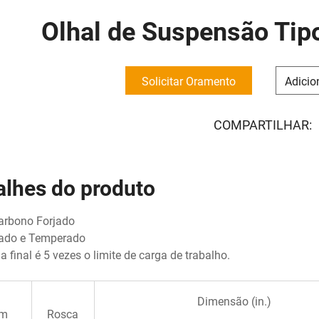
Olhal de Suspensão Tip
Solicitar Oramento
Adicio
COMPARTILHAR:
alhes do produto
arbono Forjado
iado e Temperado
ga final é 5 vezes o limite de carga de trabalho.
Dimensão (in.)
em
Rosca