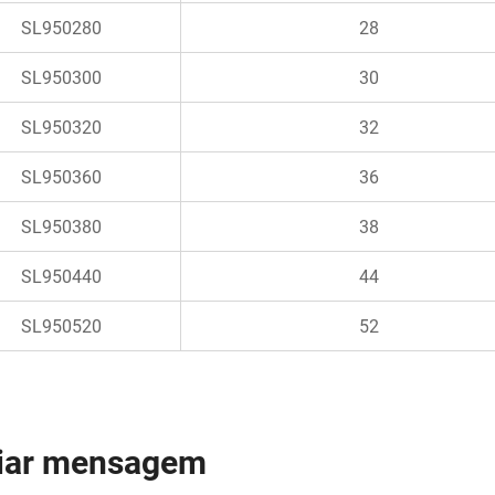
SL950280
28
SL950300
30
SL950320
32
SL950360
36
SL950380
38
SL950440
44
SL950520
52
iar mensagem