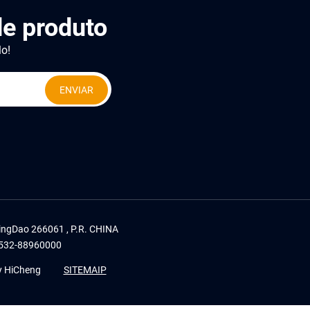
e produto
lo!
ENVIAR
 QingDao 266061 , P.R. CHINA
532-88960000
y HiCheng
SITEMAIP