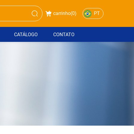
carrinho(
0
)
PT
CATÁLOGO
CONTATO