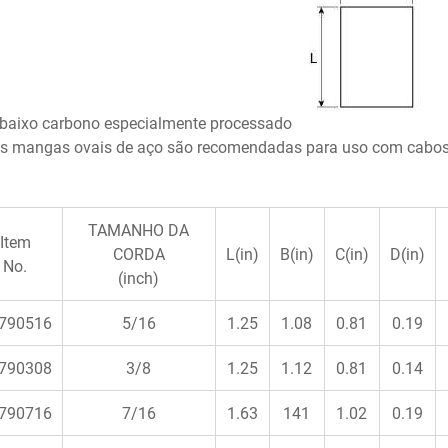
 baixo carbono especialmente processado
s mangas ovais de aço são recomendadas para uso com cabos d
TAMANHO DA
Item
CORDA
L(in)
B(in)
C(in)
D(in)
No.
(inch)
790516
5/16
1.25
1.08
0.81
0.19
790308
3/8
1.25
1.12
0.81
0.14
790716
7/16
1.63
141
1.02
0.19