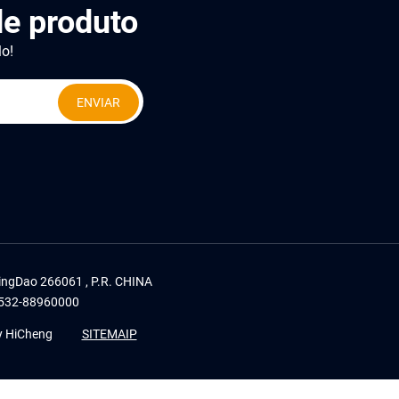
e produto
lo!
ENVIAR
 QingDao 266061 , P.R. CHINA
532-88960000
y HiCheng
SITEMAIP