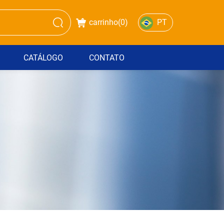
carrinho(
0
)
PT
CATÁLOGO
CONTATO