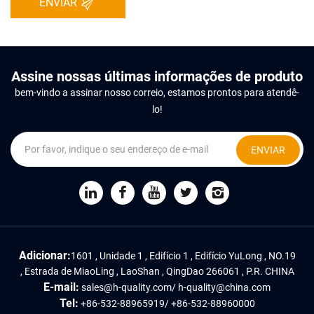
ENVIAR
Assine nossas últimas informações de produto
bem-vindo a assinar nosso correio, estamos prontos para atendê-
lo!
ENVIAR
Adicionar:
1601 , Unidade 1 , Edifício 1 , Edifício YuLong , NO.19
, Estrada de MiaoLing , LaoShan , QingDao 266061 , P.R. CHINA
E-mail:
sales@h-quality.com
/
h-quality@china.com
Tel:
+86-532-88965919
/
+86-532-88960000